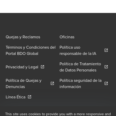
Quejas y Reclamos
Oficinas
Términos y Condiciones del
Política uso
Opens in 
Portal BDO Global
responsable de la IA
Política de Tratamiento
Opens in a new window/tab
Privacidad y Legal
Opens in 
de Datos Personales
Política de Quejas y
Política seguridad de la
Opens in a new window/tab
Opens in a new wi
Denuncias
información
Opens in a new window/tab
Línea Ética
Registro de correo electrónico
This site uses cookies to provide you with a more responsive and