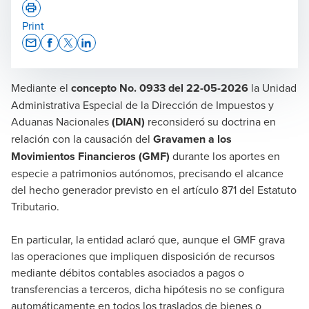
Print
Opens In A New Window/tab
Opens In A New Window/tab
Opens In A New Window/tab
Opens In A New Window/tab
Mediante el
concepto No. 0933 del 22-05-2026
la Unidad
Martha Reyes Amaya
Administrativa Especial de la Dirección de Impuestos y
Socia TAX
Aduanas Nacionales
(DIAN)
reconsideró su doctrina en
relación con la causación del
Gravamen a los
Movimientos Financieros (GMF)
durante los aportes en
especie a patrimonios autónomos, precisando el alcance
del hecho generador previsto en el artículo 871 del Estatuto
Tributario.
Juan Sebastián Torres Richoux
En particular, la entidad aclaró que, aunque el GMF grava
Socio Líder Tax
las operaciones que impliquen disposición de recursos
mediante débitos contables asociados a pagos o
transferencias a terceros, dicha hipótesis no se configura
automáticamente en todos los traslados de bienes o