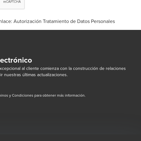
nlace:
Autorización Tratamiento de Datos Personales
lectrónico
cepcional al cliente comienza con la construcción de relaciones
ir nuestras últimas actualizaciones.
inos y Condiciones para obtener más información.
dow/tab
new window/tab