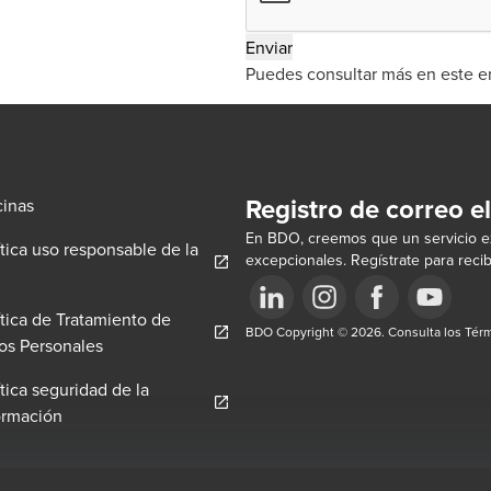
Puedes consultar más en este e
Registro de correo e
cinas
En BDO, creemos que un servicio ex
ítica uso responsable de la
excepcionales. Regístrate para recib
pens in a new window/tab
ítica de Tratamiento de
w/tab
Opens in a new window/tab
BDO Copyright © 2026. Consulta los Térm
Opens in a new window/tab
Opens in a new win
Opens in a 
Opens in a new window/tab
os Personales
ítica seguridad de la
Opens in a new window/tab
ormación