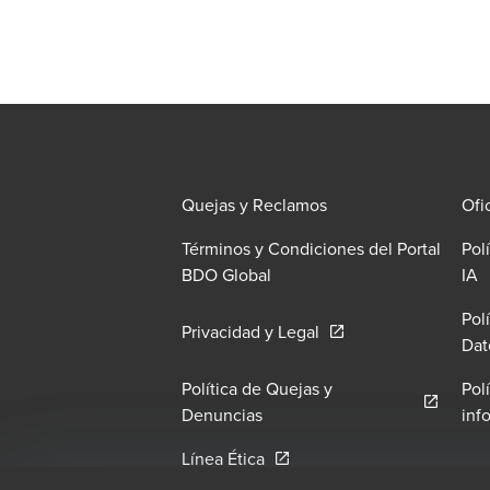
Quejas y Reclamos
Ofi
Términos y Condiciones del Portal
Pol
O
BDO Global
IA
Pol
Opens in a new windo
Privacidad y Legal
Dat
Política de Quejas y
Pol
Opens in a new window/tab
Denuncias
inf
Opens in a new window/tab
Línea Ética