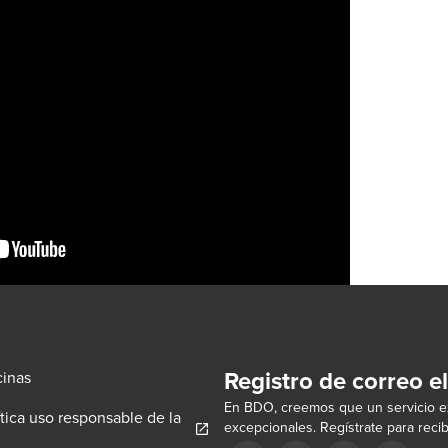
Registro de correo e
cinas
En BDO, creemos que un servicio ex
ítica uso responsable de la
excepcionales. Regístrate para recib
pens in a new window/tab