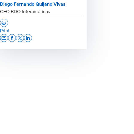
Diego Fernando Quijano Vivas
CEO BDO Interaméricas
Print
Opens In A New Window/tab
Opens In A New Window/tab
Opens In A New Window/tab
Opens In A New Window/tab