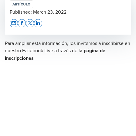
ARTÍCULO
Published:
March 23, 2022
Opens In A New Window/tab
Opens In A New Window/tab
Opens In A New Window/tab
Opens In A New Window/tab
Para ampliar esta información, los invitamos a inscribirse en
nuestro Facebook Live a través de
l
a página de
inscripciones