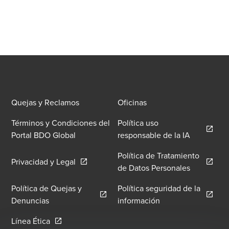
Quejas y Reclamos
Oficinas
Términos y Condiciones del
Política uso
Opens in 
Portal BDO Global
responsable de la IA
Política de Tratamiento
Opens in a new window/tab
Privacidad y Legal
Opens in 
de Datos Personales
Política de Quejas y
Política seguridad de la
Opens in a new window/tab
Opens in a new wi
Denuncias
información
Opens in a new window/tab
Línea Ética