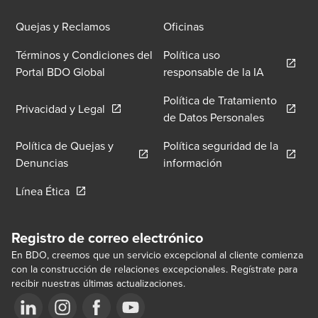
Quejas y Reclamos
Oficinas
Términos y Condiciones del
Política uso
Opens in 
Portal BDO Global
responsable de la IA
Política de Tratamiento
Opens in a new window/tab
Privacidad y Legal
Opens in 
de Datos Personales
Política de Quejas y
Política seguridad de la
Opens in a new window/tab
Opens in a new wi
Denuncias
información
Opens in a new window/tab
Línea Ética
Registro de correo electrónico
En BDO, creemos que un servicio excepcional al cliente comienza
con la construcción de relaciones excepcionales. Regístrate para
recibir nuestras últimas actualizaciones.