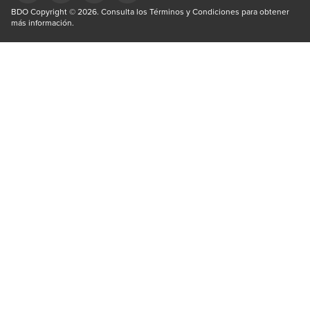
Opens in a new window/tab
BDO Copyright © 2026. Consulta los Términos y Condiciones para obtener 
Opens in a new window/tab
Opens in a new window/tab
Opens in a new window/tab
más información.