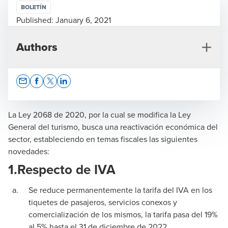
BOLETÍN
Published:
January 6, 2021
Authors
Opens In A New Window/tab
Opens In A New Window/tab
Opens In A New Window/tab
Opens In A New Window/tab
La Ley 2068 de 2020, por la cual se modifica la Ley
General del turismo, busca una reactivación económica del
sector, estableciendo en temas fiscales las siguientes
Claudia Marcela Camargo Arias
novedades:
Managing Partner BDO en Colombia
1.
Respecto de IVA
Se reduce permanentemente la tarifa del IVA en los
tiquetes de pasajeros, servicios conexos y
comercialización de los mismos, la tarifa pasa del 19%
al 5% hasta el 31 de diciembre de 2022