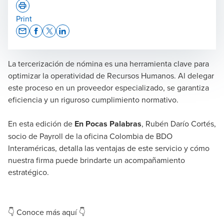
Print
Opens In A New Window/tab
Opens In A New Window/tab
Opens In A New Window/tab
Opens In A New Window/tab
La tercerización de nómina es una herramienta clave para
Rubén Darío Cortés Sánchez
optimizar la operatividad de Recursos Humanos. Al delegar
Socio Payroll
este proceso en un proveedor especializado, se garantiza
eficiencia y un riguroso cumplimiento normativo.
En esta edición de
En Pocas Palabras
, Rubén Darío Cortés,
socio de Payroll de la oficina Colombia de BDO
Interaméricas, detalla las ventajas de este servicio y cómo
nuestra firma puede brindarte un acompañamiento
estratégico.
👇 Conoce más aquí 👇