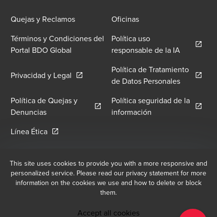
Quejas y Reclamos
Oficinas
Términos y Condiciones del
Política uso
Opens in 
Portal BDO Global
responsable de la IA
Política de Tratamiento
Opens in a new window/tab
Privacidad y Legal
Opens in 
de Datos Personales
Política de Quejas y
Política seguridad de la
Opens in a new window/tab
Opens in a new wi
Denuncias
información
Opens in a new window/tab
Línea Ética
Registro de correo electrónico
This site uses cookies to provide you with a more responsive and
personalized service. Please read our privacy statement for more
En BDO, creemos que un servicio excepcional al cliente comienza
information on the cookies we use and how to delete or block
con la construcción de relaciones excepcionales. Regístrate para
them.
recibir nuestras últimas actualizaciones.
Accept all cookies