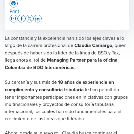
Print
Opens In A New Window/tab
Opens In A New Window/tab
Opens In A New Window/tab
Opens In A New Window/tab
La constancia y la excelencia han sido los ejes claves a lo
Claudia Marcela Camargo Arias
largo de la carrera profesional de
Claudia Camargo
, quien
Managing Partner BDO en Colombia
después de haber sido la líder de la línea de BSO y Tax,
llega ahora al rol de
Managing Partner para la oficina
Colombia de BDO Interaméricas.
Su cercanía y sus más de
18 años de experiencia en
cumplimiento y consultoría tributaria
le han permitido
tener importantes participaciones en iniciativas con grupos
multinacionales y proyectos de consultoría tributaria
internacional, los cuales han sido fundamentales para el
crecimiento de las líneas que lideraba.
Ahora, desde su nuevo rol, Claudia busca continuar el