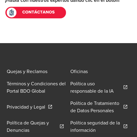
¡Habla con nuestros expertos dando clic en el botón!
Quejas y Reclamos
Oficinas
Términos y Condiciones del
Política uso
Opens in 
Portal BDO Global
responsable de la IA
Política de Tratamiento
Opens in a new window/tab
Privacidad y Legal
Opens in 
de Datos Personales
Política de Quejas y
Política seguridad de la
Opens in a new window/tab
Opens in a new wi
Denuncias
información