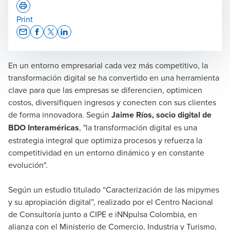
Print
Opens In A New Window/tab
Opens In A New Window/tab
Opens In A New Window/tab
Opens In A New Window/tab
En un entorno empresarial cada vez más competitivo, la
Jaime Ríos Barrero
transformación digital se ha convertido en una herramienta
Socio Digital / Cyber
clave para que las empresas se diferencien, optimicen
costos, diversifiquen ingresos y conecten con sus clientes
de forma innovadora. Según
Jaime Ríos, socio digital de
BDO Interaméricas
, "la transformación digital es una
estrategia integral que optimiza procesos y refuerza la
competitividad en un entorno dinámico y en constante
evolución".
Según un estudio titulado “Caracterización de las mipymes
y su apropiación digital”, realizado por el Centro Nacional
de Consultoría junto a CIPE e iNNpulsa Colombia, en
alianza con el Ministerio de Comercio, Industria y Turismo,