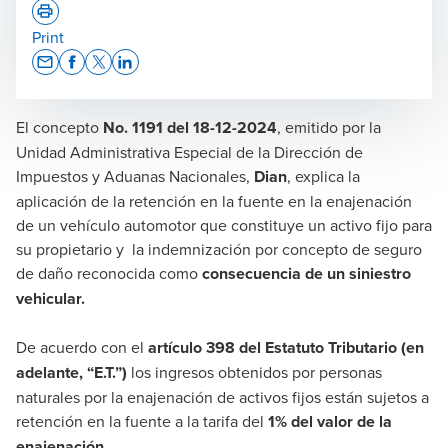
Print
Opens In A New Window/tab
Opens In A New Window/tab
Opens In A New Window/tab
Opens In A New Window/tab
El concepto
No. 1191 del 18-12-2024
, emitido por la
Claudia Marcela Camargo Arias
Unidad Administrativa Especial de la Dirección de
Managing Partner BDO en Colombia
Impuestos y Aduanas Nacionales,
Dian
, explica la
aplicación de la retención en la fuente en la enajenación
de un vehículo automotor que constituye un activo fijo para
su propietario y la indemnización por concepto de seguro
de daño reconocida como
consecuencia de un siniestro
vehicular.
De acuerdo con el
artículo 398 del Estatuto Tributario (en
adelante, “E.T.”)
los ingresos obtenidos por personas
naturales por la enajenación de activos fijos están sujetos a
retención en la fuente a la tarifa del
1% del valor de la
enajenación.