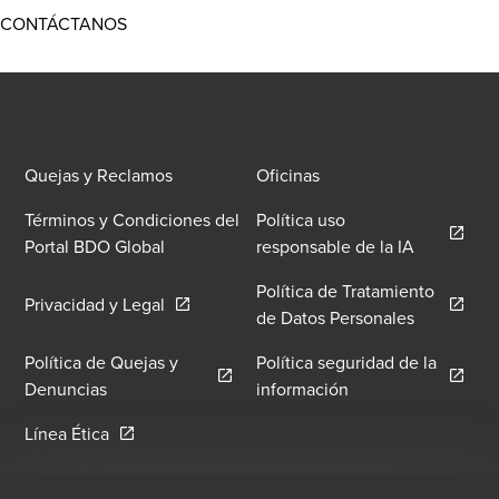
Opens in a new window/tab
CONTÁCTANOS
Quejas y Reclamos
Oficinas
Términos y Condiciones del
Política uso
Opens in 
Portal BDO Global
responsable de la IA
Política de Tratamiento
Opens in a new window/tab
Privacidad y Legal
Opens in 
de Datos Personales
Política de Quejas y
Política seguridad de la
Opens in a new window/tab
Opens in a new wi
Denuncias
información
Opens in a new window/tab
Línea Ética