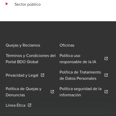
Sector público
Quejas y Reclamos
Oficinas
Términos y Condiciones del
Política uso
Opens in 
Portal BDO Global
responsable de la IA
Política de Tratamiento
Opens in a new window/tab
Privacidad y Legal
Opens in 
de Datos Personales
Política de Quejas y
Política seguridad de la
Opens in a new window/tab
Opens in a new wi
Denuncias
información
Opens in a new window/tab
Línea Ética