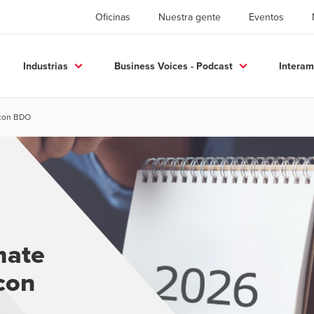
Oficinas
Nuestra gente
Eventos
Industrias
Business Voices - Podcast
Interam
 con BDO
mate
con