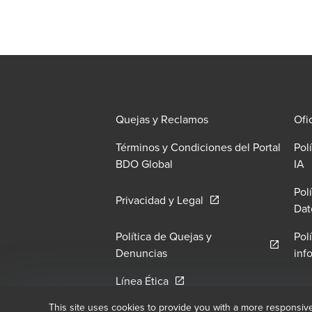
Quejas y Reclamos
Ofi
Términos y Condiciones del Portal
Pol
O
BDO Global
IA
Pol
Opens in a new windo
Privacidad y Legal
Dat
Política de Quejas y
Pol
Opens in a new window/tab
Denuncias
inf
Opens in a new window/tab
Línea Ética
This site uses cookies to provide you with a more responsiv