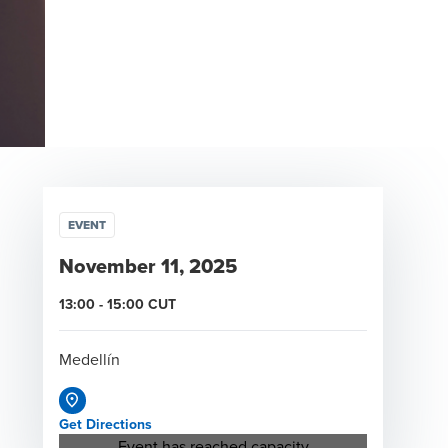
EVENT
November 11, 2025
13:00
-
15:00
CUT
Medellín
Get Directions
Opens in a new window/tab
Event has reached capacity