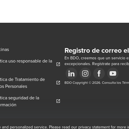
Registro de correo e
cinas
En BDO, creemos que un servicio ex
ítica uso responsable de la
excepcionales. Regístrate para recib
pens in a new window/tab
ítica de Tratamiento de
w/tab
Opens in a new window/tab
BDO Copyright © 2026. Consulta los Térm
Opens in a new window/tab
Opens in a new win
Opens in a 
Opens in a new window/tab
os Personales
ítica seguridad de la
Opens in a new window/tab
ormación
e and personalized service. Please read our privacy statement for more 