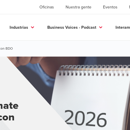
Oficinas
Nuestra gente
Eventos
Industrias
Business Voices - Podcast
Interam
 con BDO
mate
con