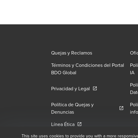
Quejas y Reclamos
Ofi
Términos y Condiciones del Portal
Pol
O
BDO Global
IA
Pol
Opens in a new windo
Privacidad y Legal
Dat
Política de Quejas y
Pol
Opens in a new window/tab
Denuncias
inf
Opens in a new window/tab
Línea Ética
This site uses cookies to provide you with a more responsiv