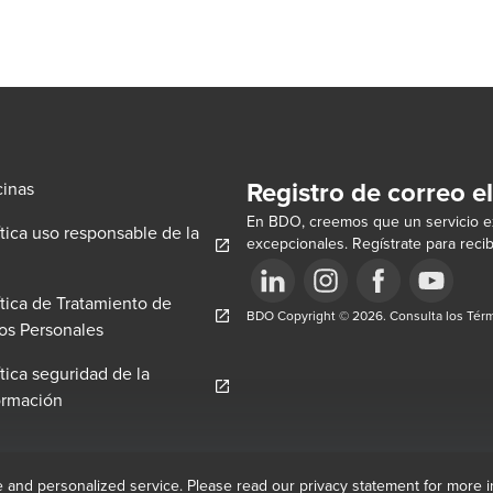
Registro de correo e
cinas
En BDO, creemos que un servicio ex
ítica uso responsable de la
excepcionales. Regístrate para recib
pens in a new window/tab
ítica de Tratamiento de
w/tab
Opens in a new window/tab
BDO Copyright © 2026. Consulta los Térm
Opens in a new window/tab
Opens in a new win
Opens in a 
Opens in a new window/tab
os Personales
ítica seguridad de la
Opens in a new window/tab
ormación
e and personalized service. Please read our privacy statement for more 