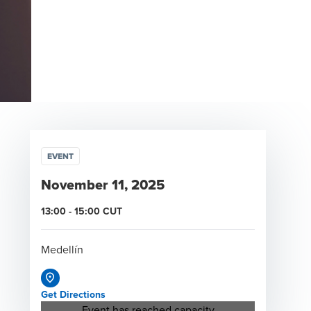
EVENT
November 11, 2025
13:00
-
15:00
CUT
Medellín
Get Directions
Opens in a new window/tab
Event has reached capacity