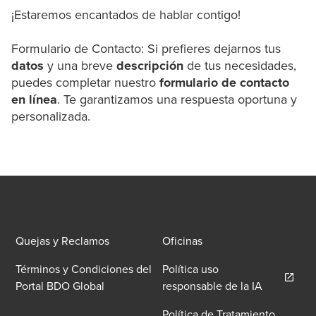
¡Estaremos encantados de hablar contigo!
Formulario de Contacto: Si prefieres dejarnos tus
datos
y una breve
descripción
de tus necesidades,
puedes completar nuestro
formulario de contacto
en línea
. Te garantizamos una respuesta oportuna y
personalizada.
Quejas y Reclamos
Oficinas
Términos y Condiciones del
Política uso
Opens in 
Portal BDO Global
responsable de la IA
Política de Tratamiento